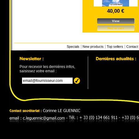
40,00 €
View
Add to cart
Specials
New products
Top sellers
Contact
Pour recevoir les dernières infos,
saisissez votre email :