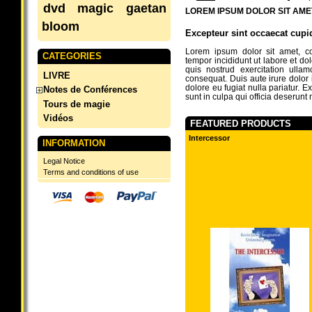
dvd
magic
gaetan
LOREM IPSUM DOLOR SIT AME
bloom
Excepteur sint occaecat cupi
Lorem ipsum dolor sit amet, co
CATEGORIES
tempor incididunt ut labore et d
quis nostrud exercitation ulla
LIVRE
consequat. Duis aute irure dolor i
dolore eu fugiat nulla pariatur. E
Notes de Conférences
sunt in culpa qui officia deserunt 
Tours de magie
Vidéos
FEATURED PRODUCTS
Intercessor
INFORMATION
Legal Notice
Terms and conditions of use