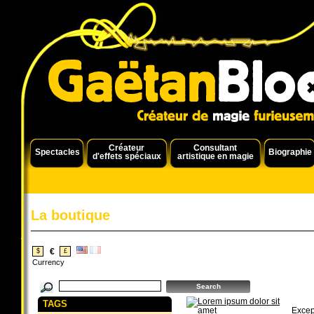
Créateur
Consultant
Spectacles
Biographie
d'effets spéciaux
artistique en magie
La boutique
€
$
£
Currency
TAGS
Excep