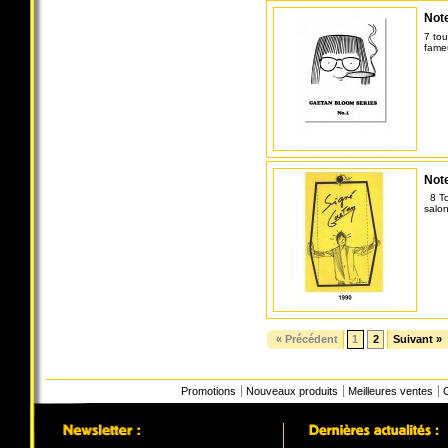
Note
7 tou
fame
Note
8 Tou
salo
« Précédent
1
2
Suivant »
Promotions
Nouveaux produits
Meilleures ventes