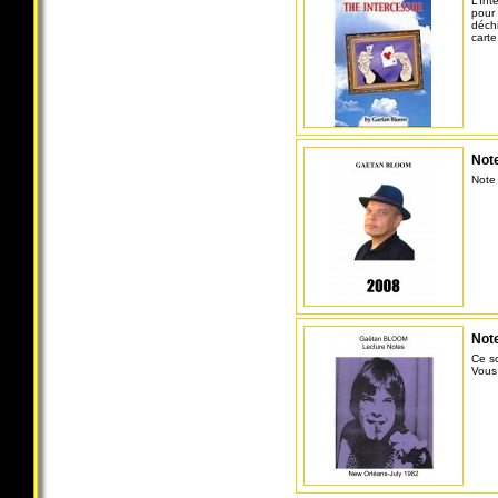
L’Int
pour 
déchi
carte
Note
Note
Note
Ce s
Vous 