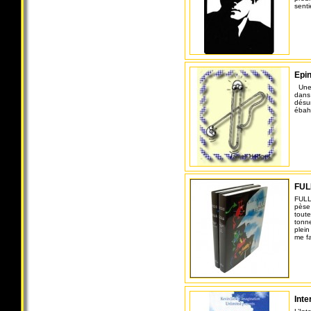
senti
Epin
Une 
dans 
désun
ébahi
FUL
FULL 
pèse 
toute
tonn
plein
me fa
Int