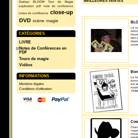
MEILLEURES VENTES
Gaëtan BLOOM
Tour de Magie
explication
pdf
note de conference
close-up
notes de conférence
DVD
scène
magie
BLO
Le n
mond
CATÉGORIES
heure
des p
réper
LIVRE
cerve
Notes de Conférences en
PDF
Tours de magie
Vidéos
Bon
INFORMATIONS
Le b
bonne
Mentions légales
est l
routi
Conditions d'utilisation
«Kill
Cow
Cow-
«open
chois
prédi