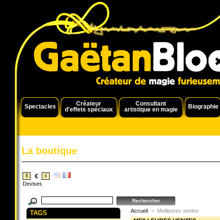
Créateur
Consultant
Spectacles
Biographie
d'effets spéciaux
artistique en magie
La boutique
€
$
£
Devises
Accueil
>
Meilleures ventes
TAGS