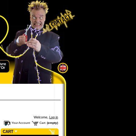
ivre
'Or
Welcome,
Log in
Your Account
Cart:
(empty)
CART