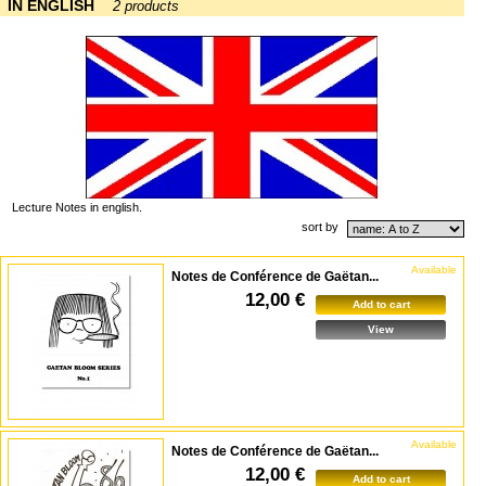
IN ENGLISH
2 products
Lecture Notes in english.
sort by
Available
Notes de Conférence de Gaëtan...
12,00 €
Add to cart
View
Available
Notes de Conférence de Gaëtan...
12,00 €
Add to cart