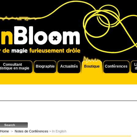
Consultant
L
Biographie
Actualités
Boutique
Conférences
tistique en magie
d
Home
>
Notes de Conférences
> In English