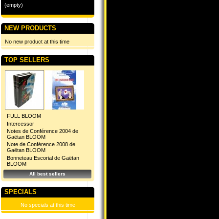
(empty)
NEW PRODUCTS
No new product at this time
TOP SELLERS
FULL BLOOM
Intercessor
Notes de Conférence 2004 de
Gaëtan BLOOM
Note de Conférence 2008 de
Gaëtan BLOOM
Bonneteau Escorial de Gaëtan
BLOOM
All best sellers
SPECIALS
No specials at this time